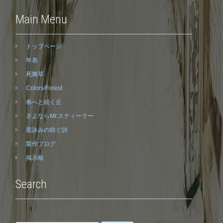
Main Menu
トップページ
年表
死舞草
Colors/Forest
春へと続く丘
さよならMr.スティーラー
星詠みの紡ぐ詩
製作ブログ
掲示板
Search