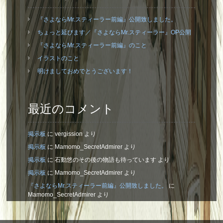
『さよならMr.スティーラー前編』公開致しました。
ちょっと延びます／『さよならMr.スティーラー』OP公開
『さよならMr.スティーラー前編』のこと
イラストのこと
明けましておめでとうございます！
最近のコメント
掲示板
に
vergission
より
掲示板
に
Mamomo_SecretAdmirer
より
掲示板
に
石動悠のその後の物語も待っています
より
掲示板
に
Mamomo_SecretAdmirer
より
『さよならMr.スティーラー前編』公開致しました。
に
Mamomo_SecretAdmirer
より