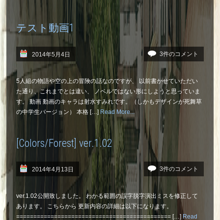
テスト動画1
3件のコメント
2014年5月4日
5人組の物語や空の上の冒険の話なのですが、 以前書かせていただい
た通り、これまでとは違い、 ノベルではない形にしようと思っていま
す。 動画 動画のキャラは射水すみれです。（しかもデザインが死舞草
の中学生バージョン） 本格 […]
Read More...
[Colors/Forest] ver.1.02
3件のコメント
2014年4月13日
ver.1.02公開致しました。 わかる範囲の誤字脱字演出ミスを修正して
あります。 こちらから 更新内容の詳細は以下になります。
============================================= […]
Read