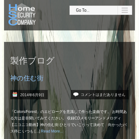
Go To...
製作ブログ
神の住む街
コメントはまだありません
2014年6月9日
「Colors/Forest」のエピローグを意識して作った楽曲です。 お時間あ
る方は是非聞いてみてください。 収録CDメモリーアンドメロディ
【ニコニコ動画】神の住む街 ひとりでいこうって決めて 向かったバ
ス停に いつも […]
Read More...