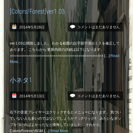
[Colors/Forest]ver1.03
コメントはまだありません
2014年5月28日
ver.1.03公開致しました。 わかる範囲の誤字脱字演出ミスを修正して
あります。 こちらから 更新内容の詳細は以下になります。
============================================= […]
Read
More...
小ネタ1
コメントはまだありません
2014年5月13日
右下の音楽プレイヤーはクリックするとメニューになります。 気づい
ていない人も多いのではないでしょうか？ ↓クリック!! みたいなポッ
プをつければよかったなと後悔していました。 それから、
Colors/ForestのBGM […]
Read More...