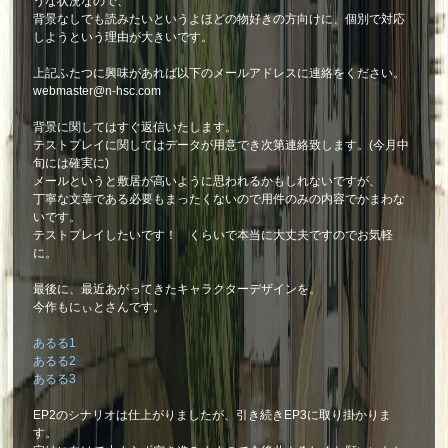
うな状況なので、
背景なしでも読みたいというよほどの物好きの方向けに、個別で対応
しようという理由が大きいです。
上記ふたつに興味があれば以下のメールアドレスに連絡をください。
webmaster@n-hsc.com
背景に関してはすぐ返信いたします。
テストプレイに関してはデータが用意でき次第連絡致します。(今月中
旬には確実に)
メールというと敷居が高いように思われるかもしれないですが、
丁寧な文章である必要もまったくないので用件のみの内容でかまわな
いです。
テストプレイしたいです！ くらいで本当に大丈夫ですのでお気軽
に。
最後に、最近あがってきたキャラクターデザインを。
今作もにぃとさんです。
あるる1
あるる2
あるる3
EP2のシナリオは仕上がりましたが、引き続きEP3に取り掛かりま
す。