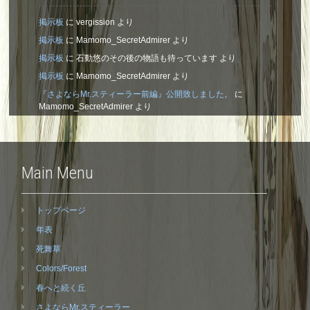
掲示板
に
vergission
より
掲示板
に
Mamomo_SecretAdmirer
より
掲示板
に
石動悠のその後の物語も待っています
より
掲示板
に
Mamomo_SecretAdmirer
より
『さよならMr.スティーラー前編』公開致しました。
に
Mamomo_SecretAdmirer
より
Main Menu
トップページ
年表
死舞草
Colors/Forest
春へと続く丘
さよならMr.スティーラー