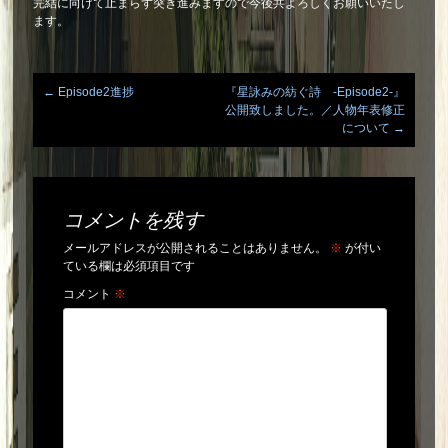
完結に向けて止まらず突き進みますので今後共よろしくお願いいたし
ます。
←
Episode2進捗
『星詠みの紡ぐ詩 -Episode2-』
Post
公開致しました。／人物年表修正
について
→
navigation
コメントを残す
メールアドレスが公開されることはありません。
※
が付い
ている欄は必須項目です
コメント
※