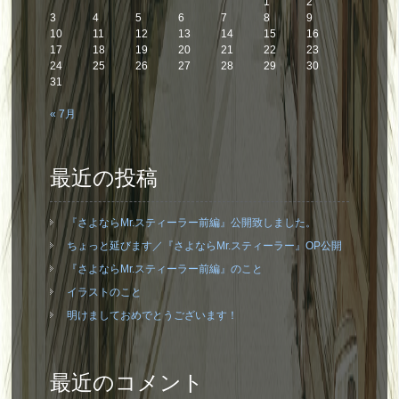
1
2
3
4
5
6
7
8
9
10
11
12
13
14
15
16
17
18
19
20
21
22
23
24
25
26
27
28
29
30
31
« 7月
最近の投稿
『さよならMr.スティーラー前編』公開致しました。
ちょっと延びます／『さよならMr.スティーラー』OP公開
『さよならMr.スティーラー前編』のこと
イラストのこと
明けましておめでとうございます！
最近のコメント