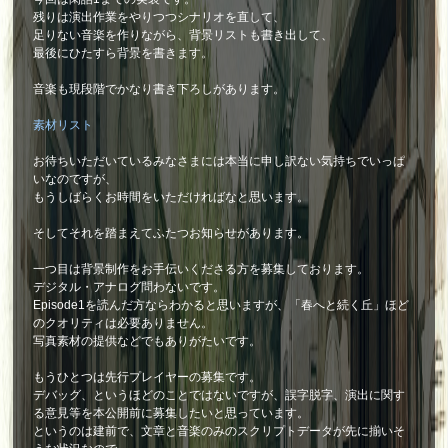
残りは演出作業をやりつつシナリオを直して、
足りない音楽を作りながら、背景リストも書き出して、
最後にひたすら背景を書きます。
音楽も現段階でかなり書き下ろしがあります。
素材リスト
お待ちいただいているみなさまには本当に申し訳ない気持ちでいっぱ
いなのですが、
もうしばらくお時間をいただければなと思います。
そしてそれを踏まえてふたつお知らせがあります。
一つ目は背景制作をお手伝いくださる方を募集しております。
デジタル・アナログ問わないです。
Episode1を読んだ方ならわかると思いますが、「春へと続く丘」ほど
のクオリティは必要ありません。
写真素材の提供などでもありがたいです。
もうひとつは先行プレイヤーの募集です。
デバッグ、というほどのことではないですが、誤字脱字、演出に関す
る意見等を本公開前に募集したいと思っています。
というのは建前で、文章と音楽のみのスクリプトデータが先に揃いそ