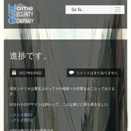
Go To...
進捗です。
コメントはまだありません
2017年6月4日
現在シナリオは書き上がってその他諸々の作業をおこなっておりま
す。
UIまわりのデザインは終わって、こんな感じに落ち着きました。
シナリオ選択1
シナリオ選択2
今回は閑話1までの実装です。