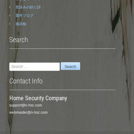
星詠みの紡ぐ詩
製作ブログ
掲示板
Search
Search
for:
Contact Info
Home Security Company
support@n-hsc.com
webmaster@n-hsc.com