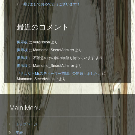
明けましておめでとうございます！
最近のコメント
掲示板
に
vergission
より
掲示板
に
Mamomo_SecretAdmirer
より
掲示板
に
石動悠のその後の物語も待っています
より
掲示板
に
Mamomo_SecretAdmirer
より
『さよならMr.スティーラー前編』公開致しました。
に
Mamomo_SecretAdmirer
より
Main Menu
トップページ
年表