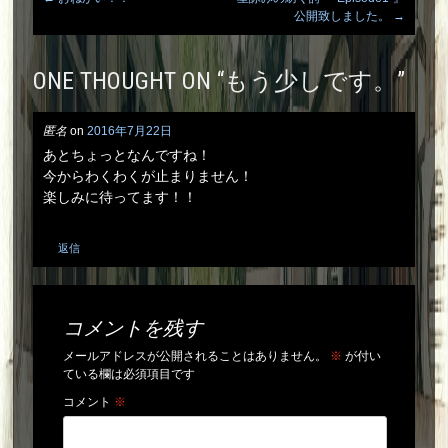
Post
公開致しました。
→
navigation
ONE THOUGHT ON “
もう少しです。
”
匿名
on
2016年7月22日
あとちょっとなんですね！
今からわくわくが止まりません！
楽しみに待ってます！！
返信
コメントを残す
メールアドレスが公開されることはありません。
※
が付い
ている欄は必須項目です
コメント
※