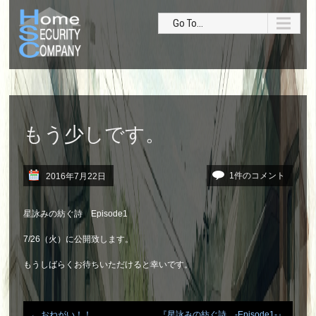
Go To...
もう少しです。
1件のコメント
2016年7月22日
星詠みの紡ぐ詩 Episode1
7/26（火）に公開致します。
もうしばらくお待ちいただけると幸いです。
←
おねがい！！
『星詠みの紡ぐ詩 -Episode1-』