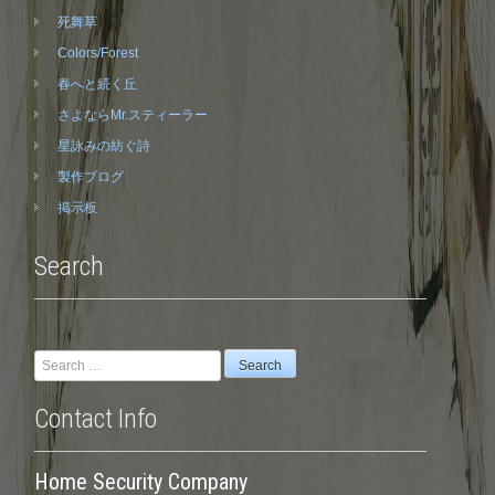
死舞草
Colors/Forest
春へと続く丘
さよならMr.スティーラー
星詠みの紡ぐ詩
製作ブログ
掲示板
Search
Search
for:
Contact Info
Home Security Company