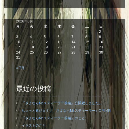
2026年8月
月
火
水
木
金
土
日
1
2
3
4
5
6
7
8
9
10
11
12
13
14
15
16
17
18
19
20
21
22
23
24
25
26
27
28
29
30
31
« 7月
最近の投稿
『さよならMr.スティーラー前編』公開致しました。
ちょっと延びます／『さよならMr.スティーラー』OP公開
『さよならMr.スティーラー前編』のこと
イラストのこと